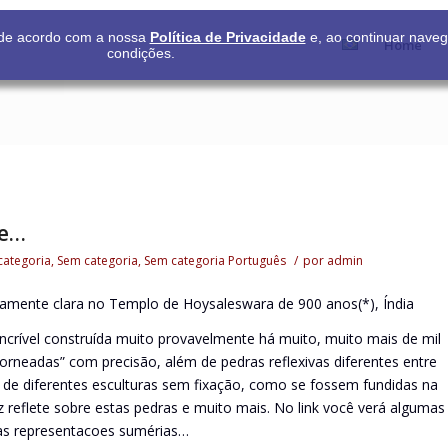
s de acordo com a nossa
Política de Privacidade
e, ao continuar nave
Home
condições.
te…
categoria
,
Sem categoria
,
Sem categoria
Português
/
por
admin
tamente clara no Templo de Hoysaleswara de 900 anos(*), Índia
crível construída muito provavelmente há muito, muito mais de mil
rneadas” com precisão, além de pedras reflexivas diferentes entre
 de diferentes esculturas sem fixação, como se fossem fundidas na
uz reflete sobre estas pedras e muito mais. No link você verá algumas
cas representacoes sumérias…