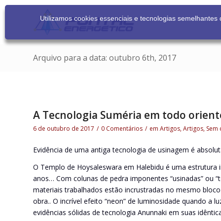
Utilizamos cookies essenciais e tecnologias semelhante
Arquivo para a data: outubro 6th, 2017
A Tecnologia Suméria em todo orien
6 de outubro de 2017
/
0 Comentários
/
em
Artigos
,
Artigos
,
Sem 
Evidência de uma antiga tecnologia de usinagem é absolu
O Templo de Hoysaleswara em Halebidu é uma estrutura in
anos… Com colunas de pedra imponentes “usinadas” ou “to
materiais trabalhados estão incrustradas no mesmo bloco
obra.. O incrível efeito “neon” de luminosidade quando a l
evidências sólidas de tecnologia Anunnaki em suas idênti