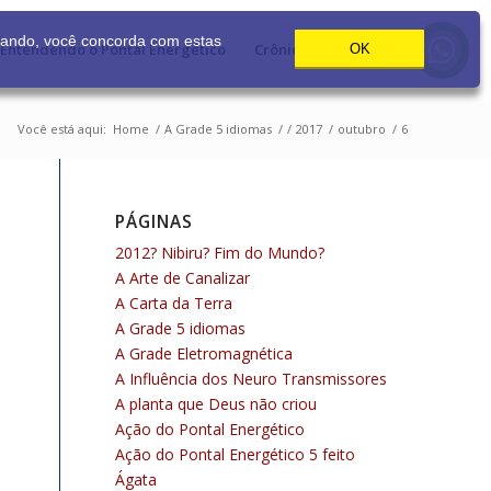
gando, você concorda com estas
Entendendo o Pontal Energético
Crônicas Canalizadas
OK
Você está aqui:
Home
/
A Grade 5 idiomas
/
/
2017
/
outubro
/
6
PÁGINAS
2012? Nibiru? Fim do Mundo?
A Arte de Canalizar
A Carta da Terra
A Grade 5 idiomas
A Grade Eletromagnética
A Influência dos Neuro Transmissores
A planta que Deus não criou
Ação do Pontal Energético
Ação do Pontal Energético 5 feito
Ágata