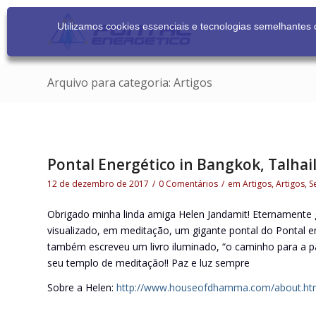
Utilizamos cookies essenciais e tecnologias semelhante
Arquivo para categoria: Artigos
Pontal Energético in Bangkok, Talhai
12 de dezembro de 2017
/
0 Comentários
/
em
Artigos
,
Artigos
,
S
Obrigado minha linda amiga Helen Jandamit! Eternamente 
visualizado, em meditação, um gigante pontal do Pontal 
também escreveu um livro iluminado, “o caminho para a pa
seu templo de meditação!! Paz e luz sempre
Sobre a Helen:
http://www.houseofdhamma.com/about.ht