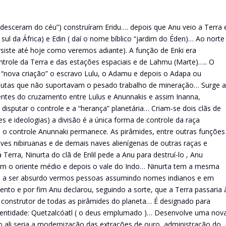
desceram do céu”) construíram Eridu…. depois que Anu veio a Terra 
 sul da África) e Edin ( daí o nome bíblico “jardim do Éden)… Ao norte
ersiste até hoje como veremos adiante). A função de Enki era
ontrole da Terra e das estações espaciais e de Lahmu (Marte)….. O
 “nova criação” o escravo Lulu, o Adamu e depois o Adapa ou
autas que não suportavam o pesado trabalho de mineração… Surge a
entes do cruzamento entre Lulus e Anunnakis e assim Inanna,
disputar o controle e a “herança” planetária… Criam-se dois clãs de
es e ideologias) a divisão é a única forma de controle da raça
 o controle Anunnaki permanece. As pirâmides, entre outras funções
s nibiruanas e de demais naves alienígenas de outras raças e
erra, Ninurta do clã de Enlil pede a Anu para destruí-lo , Anu
am o oriente médio e depois o vale do Indo… Ninurta tem a mesma
ega a ser absurdo vermos pessoas assumindo nomes indianos e em
to e por fim Anu declarou, seguindo a sorte, que a Terra passaria 
 o construtor de todas as pirâmides do planeta… É designado para
entidade: Quetzalcóatl ( o deus emplumado )… Desenvolve uma nov
 ali seria a modernização das extrações de ouro, administração do