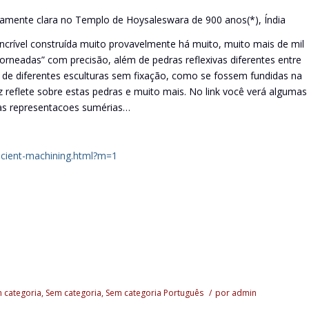
tamente clara no Templo de Hoysaleswara de 900 anos(*), Índia
crível construída muito provavelmente há muito, muito mais de mil
rneadas” com precisão, além de pedras reflexivas diferentes entre
 de diferentes esculturas sem fixação, como se fossem fundidas na
uz reflete sobre estas pedras e muito mais. No link você verá algumas
cas representacoes sumérias…
cient-machining.html?m=1
 categoria
,
Sem categoria
,
Sem categoria
Português
/
por
admin