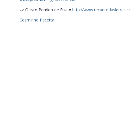
–> O livro Perdido de Enki =
http://www.recantodasletras.c
Cosminho Pacetta