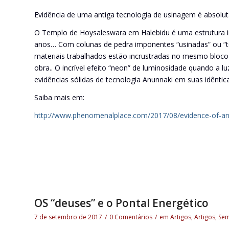
Evidência de uma antiga tecnologia de usinagem é absolu
O Templo de Hoysaleswara em Halebidu é uma estrutura in
anos… Com colunas de pedra imponentes “usinadas” ou “to
materiais trabalhados estão incrustradas no mesmo bloco
obra.. O incrível efeito “neon” de luminosidade quando a l
evidências sólidas de tecnologia Anunnaki em suas idênti
Saiba mais em:
http://www.phenomenalplace.com/2017/08/evidence-of-an
OS “deuses” e o Pontal Energético
7 de setembro de 2017
/
0 Comentários
/
em
Artigos
,
Artigos
,
Sem