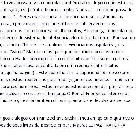
us talvez possam vir a controlar também Nibiru, logo o que está em
sa desgraça seja fruto de uma simples “aposta”… como no passado
 planeta?…. Seres mais adiantados preocupam-se, os Anunnakis
a raça pré existente no planeta Terra e subservientes aos
s como os controladores dos Iluminattis, Bilderbergs, controlam o
mbém todo sistema de inteligência eletrônica da Terra… Por isso no
a, na Índia, China etc. e atualmente vivênciamos aspolarizações
os ‘”várias” Matrixs cujas quais poucos, muito poucos teriam
 vindo da Hiades preocupados, como muitos outros seres, com os
foi uma alternativa encontrada em uma reunião entre muitas
ou aqui na página) .. Este aparelho tem a capacidade de descolar e
umas destas frequências partem de gigantescas antenas situadas na
neuronais humanos… Estas antenas estão direcionadas para a Terra 
neutralizar a consciência humana.. O Pontal Energético interrompe
ser humano, destrói também chips implantados e devolve ao ser sua
gos diálogos com Mr. Zecharia Sitchin, meu amigo cujo qual tive o
ições de seus livros da Best Seller para Madras….. PAZ FRATERNA