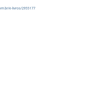
om.br/e-livros/2955177