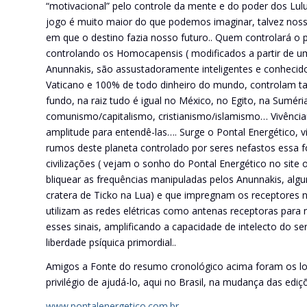
“motivacional” pelo controle da mente e do poder dos Lul
jogo é muito maior do que podemos imaginar, talvez nos
em que o destino fazia nosso futuro.. Quem controlará o
controlando os Homocapensis ( modificados a partir de um
Anunnakis, são assustadoramente inteligentes e conhecido
Vaticano e 100% de todo dinheiro do mundo, controlam ta
fundo, na raiz tudo é igual no México, no Egito, na Suméri
comunismo/capitalismo, cristianismo/islamismo… Vivênciam
amplitude para entendê-las…. Surge o Pontal Energético,
rumos deste planeta controlado por seres nefastos essa 
civilizações ( vejam o sonho do Pontal Energético no site 
bliquear as frequências manipuladas pelos Anunnakis, alg
cratera de Ticko na Lua) e que impregnam os receptores 
utilizam as redes elétricas como antenas receptoras para 
esses sinais, amplificando a capacidade de intelecto do 
liberdade psíquica primordial..
Amigos a Fonte do resumo cronológico acima foram os lon
privilégio de ajudá-lo, aqui no Brasil, na mudança das ed
www.pontalenergetico.com.br