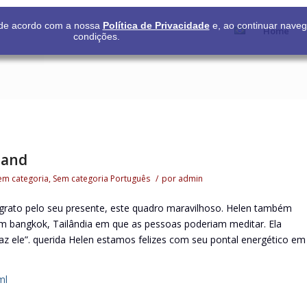
s de acordo com a nossa
Política de Privacidade
e, ao continuar nave
Home
condições.
land
em categoria
,
Sem categoria
Português
/
por
admin
grato pelo seu presente, este quadro maravilhoso. Helen também
em bangkok, Tailândia em que as pessoas poderiam meditar. Ela
z ele”. querida Helen estamos felizes com seu pontal energético em
ml