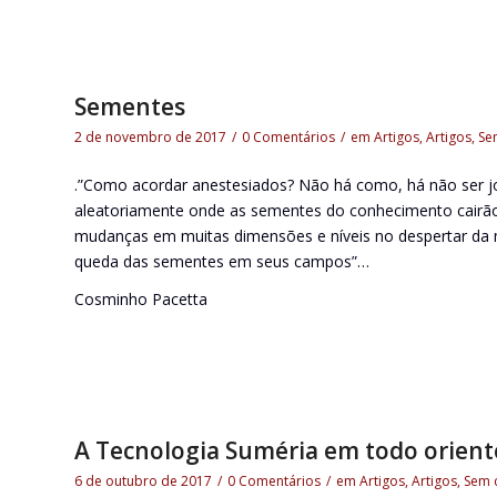
Sementes
2 de novembro de 2017
/
0 Comentários
/
em
Artigos
,
Artigos
,
Se
.”Como acordar anestesiados? Não há como, há não ser jo
aleatoriamente onde as sementes do conhecimento cairão
mudanças em muitas dimensões e níveis no despertar da 
queda das sementes em seus campos”…
Cosminho Pacetta
A Tecnologia Suméria em todo orien
6 de outubro de 2017
/
0 Comentários
/
em
Artigos
,
Artigos
,
Sem 