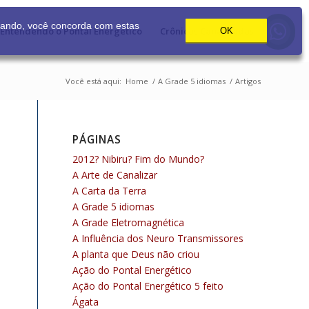
gando, você concorda com estas
Entendendo o Pontal Energético
Crônicas Canalizadas
OK
Você está aqui:
Home
/
A Grade 5 idiomas
/
Artigos
PÁGINAS
2012? Nibiru? Fim do Mundo?
A Arte de Canalizar
A Carta da Terra
A Grade 5 idiomas
A Grade Eletromagnética
A Influência dos Neuro Transmissores
A planta que Deus não criou
Ação do Pontal Energético
Ação do Pontal Energético 5 feito
Ágata