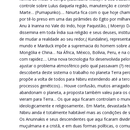
controle sobre Lulus daquela região, manutenção e const
Marte… (Pumapunko)…. Ninurta fica com o que hoje chama
por tê-lo preso em uma das pirâmides do Egito por milha
Anu à Inanna no Vale do Indo, hoje Paquistão, ( Moenjo D
dissemina em toda Índia sua religião e seus deuses, insti
de mudar a realidade ao seu redor,( Kundaline), representa
mundo e Marduck impõe a supremacia do homem sobre a mu
Mongólia e China… Na África, México, Bolívia, Peru, e na 
com rapidez…. Uma nova tecnologia foi desenvolvida pelos 
ajustar o problema atmosférico pelo qual passavam (?) 
descoberta deste sistema o trabalho no planeta Terra pe
propõe a volta de todos para Nibiru estendendo até a terce
processos genéticos)… Houve confusão, muitos arraigado
abandonam o planeta, a proposta também valeu para os q
vieram para Terra… Os que aqui ficaram controlam o mu
ideologicamente e religiosamente.. Em Marte, devastada 
Nibiru ainda é totalmente habitável mais as condições de
Os Anunnakis e seus descendentes que aqui ficaram dividi
muçulmana e a cristã, e em duas formas políticas, o com