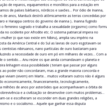
rução de reparos, equipamentos e monólitos para a estação em
mos de países bárbaros, nórdicos e saxões… Por ódio de Inanna,
res de anos, Marduck destrói atômicamente as terras concedidas por
aro e Harappa centros do governo de inanna ).. Inanna fugindo
tui o feminino sagrado e trabalha a sexualidade (orgasmo) como form
da no ocidente por Afrodite etc. O sistema patriarcal impera no
lher (o que nao existe em Nibiru), amplia seu império na
costa da América Central e do Sul as lavras de ouro esgotavam-se
cientistas nibiruanos, nano partículas de ouro bastariam para
reduzindo a necessidade de ouro em pó em milhares de vezes… Com a
rde o sentido…. Anu reúne os que ainda comandavam o planeta e
ira linhagem essa possibilidade ( teriam que passar por alguns
s ao poder não concordaram, mas a grande maioria concorda e
ue viviam (vivem) em Marte… muitos voltaram outros não é alguns
ndo economicamente, financeiramente, tecnologicamente,
ha milhões de anos por asteróides que acompanhavam a órbita de
 sobrevivência e a civilização se desenvolve com muitos problemas…
ram-se e escolheram se esconder em duas grandes religiões, a
unismo e o socialismo… Aquele que ganhar essa disputa