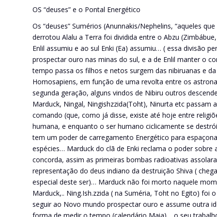
OS “deuses” e o Pontal Energético
Os “deuses” Sumérios (Anunnakis/Nephelins, “aqueles que 
derrotou Alalu a Terra foi dividida entre o Abzu (Zimbábue,
Enlil assumiu e ao sul Enki (Ea) assumiu… ( essa divisão p
prospectar ouro nas minas do sul, e a de Enlil manter o c
tempo passa os filhos e netos surgem das nibiruanas e da
Homosapiens, em função de uma revolta entre os astron
segunda geração, alguns vindos de Nibiru outros descend
Marduck, Ningal, Ningishzzida(Toht), Ninurta etc passam a 
comando (que, como já disse, existe até hoje entre religiõ
humana, e enquanto o ser humano ciclicamente se destrói
tem um poder de carregamento Energético para espaçonave
espécies… Marduck do clã de Enki reclama o poder sobre a T
concorda, assim as primeiras bombas radioativas assolar
representação do deus indiano da destruição Shiva ( ch
especial deste ser)… Marduck não foi morto naquele momen
Marduck,.. Ning.Ish.zzida ( na Suméria, Toht no Egito) foi
seguir ao Novo mundo prospectar ouro e assume outra id
forma de medir o tempo (calendário Maia)… o seu trabalho