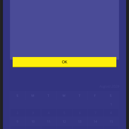
OK
August 2026
S
M
T
W
T
F
S
1
2
3
4
5
6
7
8
9
10
11
12
13
14
15