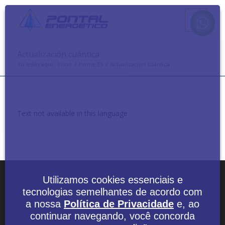
Actualización cuántica
Tú estás aquí:
Inicio
/
Home ES
/
Actualización cuántica
Text not available in this language
Utilizamos cookies essenciais e
tecnologias semelhantes de acordo com
a nossa
Política de Privacidade
e, ao
continuar navegando, você concorda