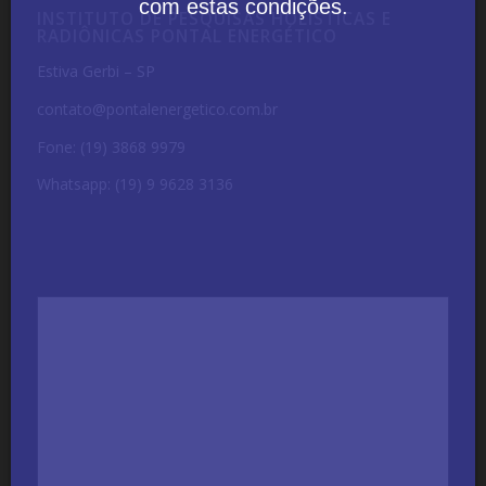
com estas condições.
INSTITUTO DE PESQUISAS HOLÍSTICAS E
RADIÔNICAS PONTAL ENERGÉTICO
Estiva Gerbi – SP
contato@pontalenergetico.com.br
Fone: (19) 3868 9979
Whatsapp: (19) 9 9628 3136